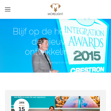
Blijf op de hoogte van
de nieuwste
ontwikkelingen!
Je bent hier:
Home
Morelight in de media
JAN
15